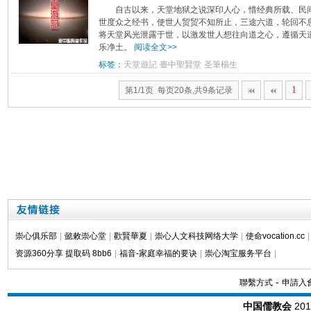
自古以来，天堂地狱之说深印人心，惜经典所载、民
世度众之经书，使世人贸贸不知所止，三途六道，轮回不
将天堂风光泄露于世，以激发世人想往向道之心，遵循天
乐净土。
阅读全文>>
标签：
天堂遊記
臺中聖賢堂
圣筆楊生
1
第1/1页 每页20条,共9条记录
崇心俱乐部
|
懿敕崇心堂
|
歡賢華夏
|
崇心人文科技网络大学
|
使命vocation.cc
|
资源360分享 提取码 8bb6
|
福音-家庭幸福的要诀
|
崇心淘宝服务平台
|
-
聯繫方式
申請入
中国儒教会
20