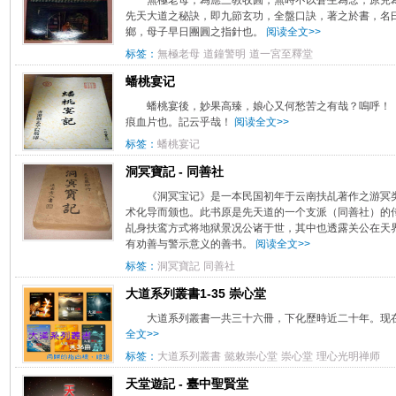
無極老母，為應三教收圓，無時不以蒼生為念，原兒
先天大道之秘訣，即九節玄功，全盤口訣，著之於書，名
鄉，母子早日團圓之指針也。
阅读全文>>
标签：
無極老母
道鐘警明
道一宮至釋堂
蟠桃宴记
蟠桃宴後，妙果高臻，娘心又何愁苦之有哉？嗚呼！
痕血片也。記云乎哉！
阅读全文>>
标签：
蟠桃宴记
洞冥寶記 - 同善社
《洞冥宝记》是一本民国初年于云南扶乩著作之游冥
术化导而颁也。此书原是先天道的一个支派（同善社）的
乩身扶鸾方式将地狱景况公诸于世，其中也透露关公在天
有劝善与警示意义的善书。
阅读全文>>
标签：
洞冥寶記
同善社
大道系列叢書1-35 崇心堂
大道系列叢書一共三十六冊，下化歷時近二十年。现在提
全文>>
标签：
大道系列叢書
懿敕崇心堂
崇心堂
理心光明禅师
天堂遊記 - 臺中聖賢堂