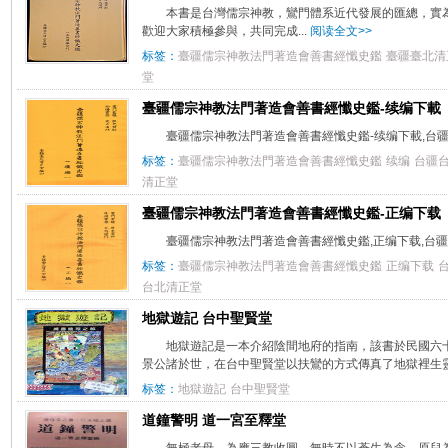
本書是台灣儒宗神教，鸞門體系近代發展的匯總，實
歡迎大家積極參與，共同完成...
阅读全文>>
标签：
臺疆儒宗神教法門著造會善書經懺史鑑
臺疆臺北清
堂
臺疆儒宗神教法門著造會善書經懺史鑑-续编下載
臺疆儒宗神教法門著造會善書經懺史鑑-续编下載,台
标签：
臺疆儒宗神教法門著造會善書經懺史鑑
续编
台疆
清正堂
臺疆儒宗神教法門著造會善書經懺史鑑-正编下载
臺疆儒宗神教法門著造會善書經懺史鑑,正编下载,台
标签：
臺疆儒宗神教法門著造會善書經懺史鑑
正编下载
台北清正堂
地獄遊記 台中聖賢堂
地獄遊記是一本介紹陰間地府的指南，該書於民國六
景公諸於世，在台中聖賢堂以扶鸞的方式傳真了地獄裡生
标签：
地獄遊記
台中聖賢堂
道鐘警明 道一宮至釋堂