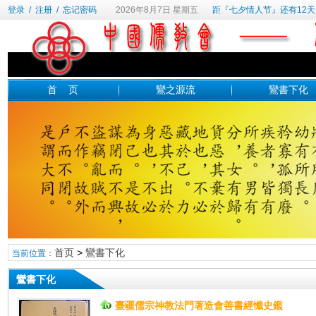
登录
/
注册
/
忘记密码
2026年8月7日 星期五
距『七夕情人节』还有12天
首 页
鸞之源流
鸞書下化
首页
>
鸞書下化
当前位置：
鸞書下化
臺疆儒宗神教法門著造會善書經懺史鑑