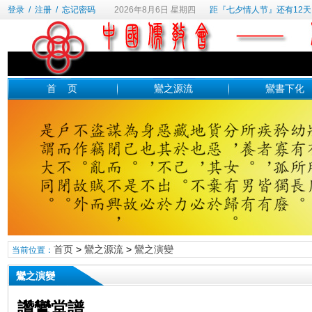
登录
/
注册
/
忘记密码
2026年8月6日 星期四
距『七夕情人节』还有12天
首 页
鸞之源流
鸞書下化
首页
>
鸞之源流
>
鸞之演變
当前位置：
鸞之演變
讚鸞堂譜