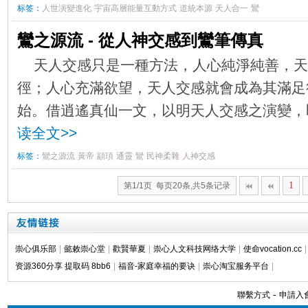
标签：
人世演變進化
宇宙高層能量互動方式
道統本源
天人合一
鸞
鸞之源流 - 從人神交感到鸞筆傳真
天人交感只是一種方法，人心純淨純善，天
徑；人心充滿欲望，天人交感就會成為其滿足
始。借逍遙真仙一文，以明天人交感之演變，
读全文>>
标签：
鸞之源流
黃帝
顓頊
通靈
鸞
民神柔雜
人神交感
1
第1/1页 每页20条,共5条记录
崇心俱乐部
|
懿敕崇心堂
|
歡賢華夏
|
崇心人文科技网络大学
|
使命vocation.cc
|
资源360分享 提取码 8bb6
|
福音-家庭幸福的要诀
|
崇心淘宝服务平台
|
-
聯繫方式
申請入