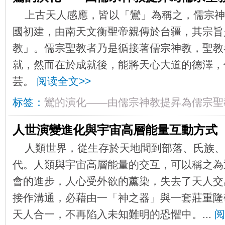
上古天人感應，皆以「鸞」為稱之，儒宗神
國初建，由南天文衡聖帝親傳於台疆，其宗旨
教」。儒宗聖教者乃是循接著儒宗神教，聖教
就，然而在於成就後，能將天心大道的德澤，
芸。
阅读全文>>
标签：
鸞的演化——由儒宗神教提昇為儒宗聖
人世演變進化與宇宙高層能量互動方式
人類世界，從生存於天地間到部落、氏族、
代。人類與宇宙高層能量的交互，可以稱之為
會的進步，人心受外欲的薰染，失去了天人交
接作溝通，必藉由一「神之器」與一套莊重隆
天人合一，不再陷入未知難明的恐懼中。...
阅