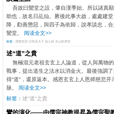
吾故曰鸞堂之設，肇自漢季始。所以諸真顯
助也，故名日乩仙。厥後此事大啟，處處建堂
降，勸善懲惡，與四子為依歸，說孝談忠，合
鸞堂。
阅读全文>>
标签：
讚鸞堂譜
亞聖孟夫子
如心錄
瓜山勸濟堂
述“道”之貴
無極混元老祖玄玄上人論道，從人與萬物的
戰事，提出道生之法水以消金火。最後強調了道
得“道”，還原返本。感恩玄玄上人恩师慈悲开
脉。
阅读全文>>
标签：
述“道”之貴
鸞的演化——由儒宗神教提昇為儒宗聖