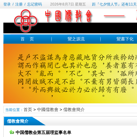
登录
/
注册
/
忘记密码
2026年8月7日 星期五
距『七夕情人节』还有11天
首 页
鸞之源流
鸞書下化
首页
>
中國儒教會
>
儒教會簡介
当前位置：
儒教會簡介
中国儒教会第五届理监事名单