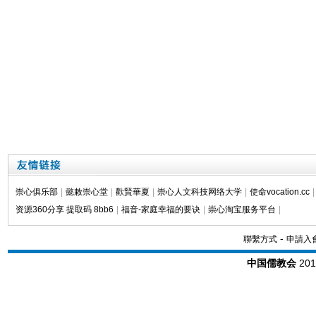
崇心俱乐部
|
懿敕崇心堂
|
歡賢華夏
|
崇心人文科技网络大学
|
使命vocation.cc
|
资源360分享 提取码 8bb6
|
福音-家庭幸福的要诀
|
崇心淘宝服务平台
|
-
聯繫方式
申請入
中国儒教会
20