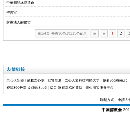
中華圓囍緣協進會
聖壽宮
財團法人醒修宮
1
2
第1/4页 每页30条,共115条记录
崇心俱乐部
|
懿敕崇心堂
|
歡賢華夏
|
崇心人文科技网络大学
|
使命vocation.cc
|
资源360分享 提取码 8bb6
|
福音-家庭幸福的要诀
|
崇心淘宝服务平台
|
-
聯繫方式
申請入
中国儒教会
20