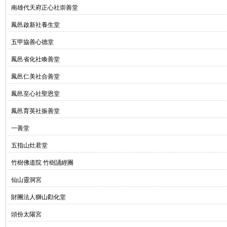
南雄代天府正心社崇善堂
鳳邑啟新社養生堂
五甲協善心德堂
鳳邑省化社喚善堂
鳳邑仁美社合善堂
鳳邑至心社聖恩堂
鳳邑育英社振善堂
一善堂
五指山灶君堂
竹樹佛道院 竹樹誦經團
仙山靈洞宮
財團法人獅山勸化堂
頭份太陽宮