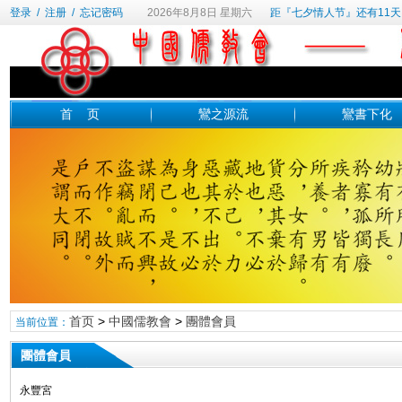
登录
/
注册
/
忘记密码
2026年8月8日 星期六
距『七夕情人节』还有11天
首 页
鸞之源流
鸞書下化
首页
>
中國儒教會
>
團體會員
当前位置：
團體會員
永豐宮